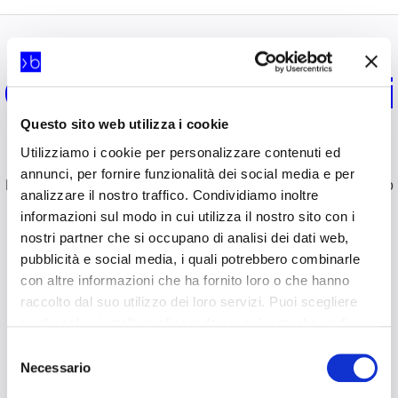
Gestione Contenuti
Questo sito web utilizza i cookie
e Processi
Utilizziamo i cookie per personalizzare contenuti ed
annunci, per fornire funzionalità dei social media e per
Le Soluzioni tecnologiche e metodologiche per ogni processo
analizzare il nostro traffico. Condividiamo inoltre
critico.
informazioni sul modo in cui utilizza il nostro sito con i
nostri partner che si occupano di analisi dei dati web,
pubblicità e social media, i quali potrebbero combinarle
con altre informazioni che ha fornito loro o che hanno
raccolto dal suo utilizzo dei loro servizi. Puoi scegliere
quali cookie installare cliccando sui pulsanti che vedi in
questo banner; clicca su “Accetta tutti” per accettare tutti
Selezione
i cookie; Clicca su “accetta selezionati” per accettare
Necessario
del
solamente i cookie che hai deciso di voler installare.
consenso