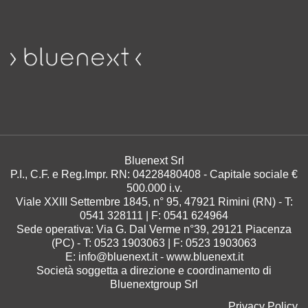
Bluenext Srl
P.I., C.F. e Reg.Impr. RN: 04228480408 -
Capitale sociale €
500.000 i.v.
Viale XXIII Settembre 1845, n° 95
,
47921
Rimini
(RN) - T:
0541 328111
| F:
0541 624964
Sede operativa: Via G. Dal Verme n°39, 29121 Piacenza
(PC) - T: 0523 1903063 | F: 0523 1903063
E:
info@bluenext.it
-
www.bluenext.it
Società soggetta a direzione e coordinamento di
Bluenextgroup Srl
Privacy Policy